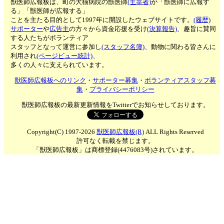
獣医師広報板は、町の犬猫病院の獣医師
(主宰者)
が「獣医師に広報す
る」「獣医師が広報する」
ことを主たる目的として1997年に開設したウェブサイトです。
(履歴)
サポーター
や
広告主
の方々から資金応援を受け
(決算報告)
、趣旨に賛同
する人たちがボランティア
スタッフとなって運営に参加し
(スタッフ名簿)
、動物に関わる皆さんに
利用され
(ページビュー統計)
、
多くの人々に支えられています。
獣医師広報板へのリンク
・
サポーター募集
・
ボランティアスタッフ募
集
・
プライバシーポリシー
獣医師広報板の最新更新情報をTwitterでお知らせしております。
Copyright(C) 1997-2026
獣医師広報板(R)
ALL Rights Reserved
許可なく転載を禁じます。
「獣医師広報板」は商標登録(4476083号)されています。