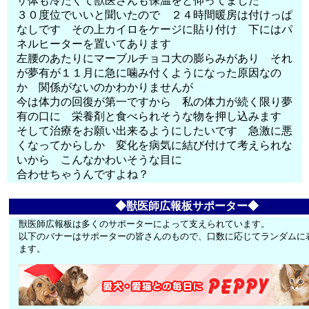
サ体も冷たくて獣医さんも保温をと仰ってました
３０度位でいいと聞いたので ２４時間暖房は付けっぱ
なしです その上カイロをケージに貼り付け 下にはパ
ネルヒーターを置いてあります
左腰のあたりにマーブルチョコ大の膨らみがあり それ
が夢有が１１月に急に噛み付くようになった原因なの
か 関係がないのかわかりませんが
今は体力の回復が第一ですから 私の体力が続く限り夢
有の口に 栄養剤と食べられそうな物を押し込みます
そして治療をお願い出来るようにしたいです 急激に悪
くなってからしか 変化を病気に結び付けて考えられな
いから こんなかわいそうな目に
合わせちゃうんですよね？
◆獣医師広報板サポーター◆
獣医師広報板は多くのサポーターによって支えられています。
以下のバナーはサポーターの皆さんのもので、口数に応じてランダムに
ます。