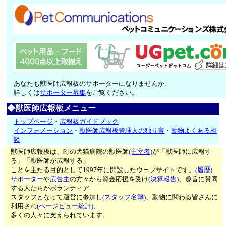
あなたも獣医師広報板のサポーターになりませんか。
詳しくは
サポーター募集
をご覧ください。
◆獣医師広報板メニュー
トップページ
・
広報板ガイドブック
インフォメーション
・
獣医師広報板管理人の独り言
・
動物よくある相
談
獣医師広報板は、町の犬猫病院の獣医師
(主宰者)
が「獣医師に広報す
る」「獣医師が広報する」
ことを主たる目的として1997年に開設したウェブサイトです。
(履歴)
サポーター
や
広告主
の方々から資金応援を受け
(決算報告)
、趣旨に賛同
する人たちがボランティア
スタッフとなって運営に参加し
(スタッフ名簿)
、動物に関わる皆さんに
利用され
(ページビュー統計)
、
多くの人々に支えられています。