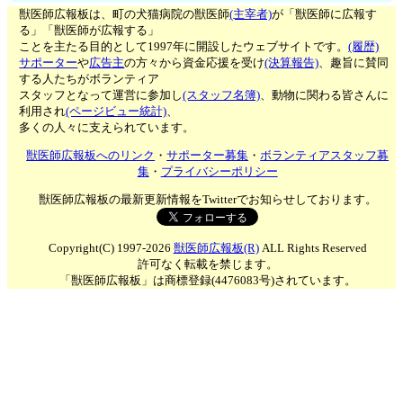
獣医師広報板は、町の犬猫病院の獣医師
(主宰者)
が「獣医師に広報す
る」「獣医師が広報する」
ことを主たる目的として1997年に開設したウェブサイトです。
(履歴)
サポーター
や
広告主
の方々から資金応援を受け
(決算報告)
、趣旨に賛同
する人たちがボランティア
スタッフとなって運営に参加し
(スタッフ名簿)
、動物に関わる皆さんに
利用され
(ページビュー統計)
、
多くの人々に支えられています。
獣医師広報板へのリンク
・
サポーター募集
・
ボランティアスタッフ募
集
・
プライバシーポリシー
獣医師広報板の最新更新情報をTwitterでお知らせしております。
Copyright(C) 1997-2026
獣医師広報板(R)
ALL Rights Reserved
許可なく転載を禁じます。
「獣医師広報板」は商標登録(4476083号)されています。