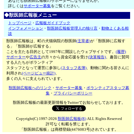
あなたも獣医師広報板のサポーターになりませんか。
詳しくは
サポーター募集
をご覧ください。
◆獣医師広報板メニュー
トップページ
・
広報板ガイドブック
インフォメーション
・
獣医師広報板管理人の独り言
・
動物よくある相
談
獣医師広報板は、町の犬猫病院の獣医師
(主宰者)
が「獣医師に広報す
る」「獣医師が広報する」
ことを主たる目的として1997年に開設したウェブサイトです。
(履歴)
サポーター
や
広告主
の方々から資金応援を受け
(決算報告)
、趣旨に賛同
する人たちがボランティア
スタッフとなって運営に参加し
(スタッフ名簿)
、動物に関わる皆さんに
利用され
(ページビュー統計)
、
多くの人々に支えられています。
獣医師広報板へのリンク
・
サポーター募集
・
ボランティアスタッフ募
集
・
プライバシーポリシー
獣医師広報板の最新更新情報をTwitterでお知らせしております。
Copyright(C) 1997-2026
獣医師広報板(R)
ALL Rights Reserved
許可なく転載を禁じます。
「獣医師広報板」は商標登録(4476083号)されています。