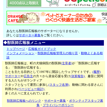
あなたも獣医師広報板のサポーターになりませんか。
詳しくは
サポーター募集
をご覧ください。
◆獣医師広報板メニュー
トップページ
・
広報板ガイドブック
インフォメーション
・
獣医師広報板管理人の独り言
・
動物よくある相
談
獣医師広報板は、町の犬猫病院の獣医師
(主宰者)
が「獣医師に広報す
る」「獣医師が広報する」
ことを主たる目的として1997年に開設したウェブサイトです。
(履歴)
サポーター
や
広告主
の方々から資金応援を受け
(決算報告)
、趣旨に賛同
する人たちがボランティア
スタッフとなって運営に参加し
(スタッフ名簿)
、動物に関わる皆さんに
利用され
(ページビュー統計)
、
多くの人々に支えられています。
獣医師広報板へのリンク
・
サポーター募集
・
ボランティアスタッフ募
集
・
プライバシーポリシー