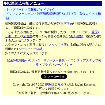
◆獣医師広報板メニュー
トップページ
・
広報板ガイドブック
インフォメーション
・
獣医師広報板管理人の独り言
・
動物よくある相
談
獣医師広報板は、町の犬猫病院の獣医師
(主宰者)
が「獣医師に広報す
る」「獣医師が広報する」
ことを主たる目的として1997年に開設したウェブサイトです。
(履歴)
サポーター
や
広告主
の方々から資金応援を受け
(決算報告)
、趣旨に賛同
する人たちがボランティア
スタッフとなって運営に参加し
(スタッフ名簿)
、動物に関わる皆さんに
利用され
(ページビュー統計)
、
多くの人々に支えられています。
獣医師広報板へのリンク
・
サポーター募集
・
ボランティアスタッフ募
集
・
プライバシーポリシー
獣医師広報板の最新更新情報をTwitterでお知らせしております。
Copyright(C) 1997-2026
獣医師広報板(R)
ALL Rights Reserved
許可なく転載を禁じます。
「獣医師広報板」は商標登録(4476083号)されています。