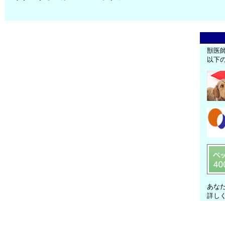
獣医
以下
あな
詳し