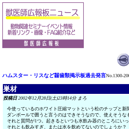
ハムスター・リスなど齧歯類掲示板過去発言
No.1300-20
巣材
投稿日
2002年12月28日(土)23時14分 まろ
今使っているのホワイト圧縮マットという松のチップと新
ダンボールで囲うと言うのはできそうなので、使えそうな
それと質問が1つ。起きるといつも水飲み器のところにい
それとも飲みすぎ、または水を飲めてないのでしょうか？