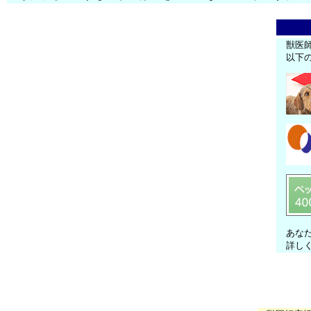
獣医
以下
あな
詳し