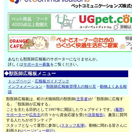
あなたも獣医師広報板のサポーターになりませんか。
詳しくは
サポーター募集
をご覧ください。
◆獣医師広報板メニュー
トップページ
・
広報板ガイドブック
インフォメーション
・
獣医師広報板管理人の独り言
・
動物よくある相
談
獣医師広報板は、町の犬猫病院の獣医師
(主宰者)
が「獣医師に広報す
る」「獣医師が広報する」
ことを主たる目的として1997年に開設したウェブサイトです。
(履歴)
サポーター
や
広告主
の方々から資金応援を受け
(決算報告)
、趣旨に賛同
する人たちがボランティア
スタッフとなって運営に参加し
(スタッフ名簿)
、動物に関わる皆さんに
利用され
(ページビュー統計)
、