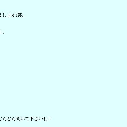
します(笑)
よ。
♪
どんどん聞いて下さいね！