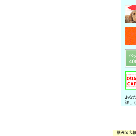
あな
詳し
獣医師広