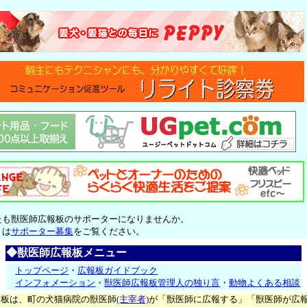
たも獣医師広報板のサポーターになりませんか。
くは
サポーター募集
をご覧ください。
◆獣医師広報板メニュー
トップページ
・
広報板ガイドブック
インフォメーション
・
獣医師広報板管理人の独り言
・
動物よくある相談
報板は、町の犬猫病院の獣医師
(主宰者)
が「獣医師に広報する」「獣医師が広