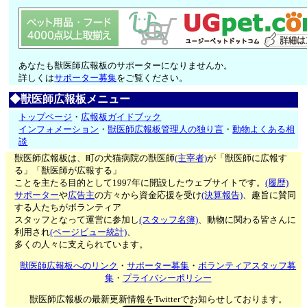
あなたも獣医師広報板のサポーターになりませんか。
詳しくは
サポーター募集
をご覧ください。
◆獣医師広報板メニュー
トップページ
・
広報板ガイドブック
インフォメーション
・
獣医師広報板管理人の独り言
・
動物よくある相
談
獣医師広報板は、町の犬猫病院の獣医師
(主宰者)
が「獣医師に広報す
る」「獣医師が広報する」
ことを主たる目的として1997年に開設したウェブサイトです。
(履歴)
サポーター
や
広告主
の方々から資金応援を受け
(決算報告)
、趣旨に賛同
する人たちがボランティア
スタッフとなって運営に参加し
(スタッフ名簿)
、動物に関わる皆さんに
利用され
(ページビュー統計)
、
多くの人々に支えられています。
獣医師広報板へのリンク
・
サポーター募集
・
ボランティアスタッフ募
集
・
プライバシーポリシー
獣医師広報板の最新更新情報をTwitterでお知らせしております。