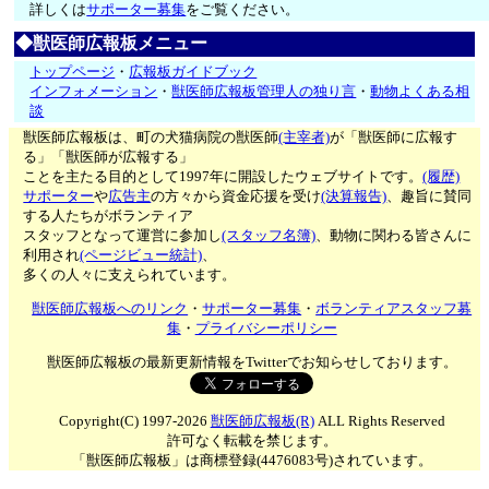
詳しくは
サポーター募集
をご覧ください。
◆獣医師広報板メニュー
トップページ
・
広報板ガイドブック
インフォメーション
・
獣医師広報板管理人の独り言
・
動物よくある相
談
獣医師広報板は、町の犬猫病院の獣医師
(主宰者)
が「獣医師に広報す
る」「獣医師が広報する」
ことを主たる目的として1997年に開設したウェブサイトです。
(履歴)
サポーター
や
広告主
の方々から資金応援を受け
(決算報告)
、趣旨に賛同
する人たちがボランティア
スタッフとなって運営に参加し
(スタッフ名簿)
、動物に関わる皆さんに
利用され
(ページビュー統計)
、
多くの人々に支えられています。
獣医師広報板へのリンク
・
サポーター募集
・
ボランティアスタッフ募
集
・
プライバシーポリシー
獣医師広報板の最新更新情報をTwitterでお知らせしております。
Copyright(C) 1997-2026
獣医師広報板(R)
ALL Rights Reserved
許可なく転載を禁じます。
「獣医師広報板」は商標登録(4476083号)されています。