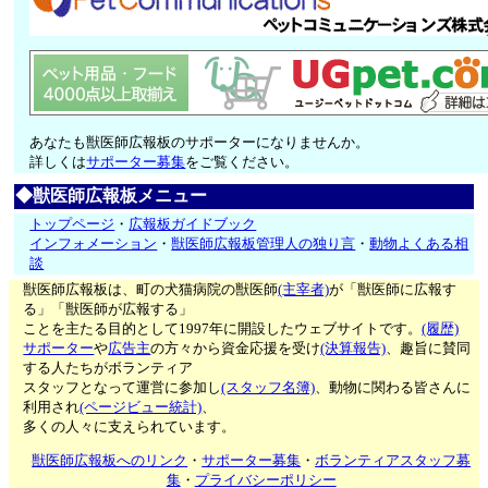
あなたも獣医師広報板のサポーターになりませんか。
詳しくは
サポーター募集
をご覧ください。
◆獣医師広報板メニュー
トップページ
・
広報板ガイドブック
インフォメーション
・
獣医師広報板管理人の独り言
・
動物よくある相
談
獣医師広報板は、町の犬猫病院の獣医師
(主宰者)
が「獣医師に広報す
る」「獣医師が広報する」
ことを主たる目的として1997年に開設したウェブサイトです。
(履歴)
サポーター
や
広告主
の方々から資金応援を受け
(決算報告)
、趣旨に賛同
する人たちがボランティア
スタッフとなって運営に参加し
(スタッフ名簿)
、動物に関わる皆さんに
利用され
(ページビュー統計)
、
多くの人々に支えられています。
獣医師広報板へのリンク
・
サポーター募集
・
ボランティアスタッフ募
集
・
プライバシーポリシー