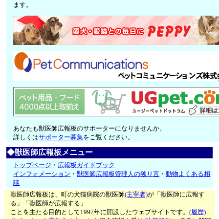
ます。
あなたも獣医師広報板のサポーターになりませんか。
詳しくは
サポーター募集
をご覧ください。
◆獣医師広報板メニュー
トップページ
・
広報板ガイドブック
インフォメーション
・
獣医師広報板管理人の独り言
・
動物よくある相
談
獣医師広報板は、町の犬猫病院の獣医師
(主宰者)
が「獣医師に広報す
る」「獣医師が広報する」
ことを主たる目的として1997年に開設したウェブサイトです。
(履歴)