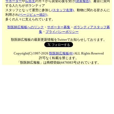
サポーター
や
広告主
の方々から資金応援を受け
(決算報告)
、趣旨に賛同
する人たちがボランティア
スタッフとなって運営に参加し
(スタッフ名簿)
、動物に関わる皆さんに
利用され
(ページビュー統計)
、
多くの人々に支えられています。
獣医師広報板へのリンク
・
サポーター募集
・
ボランティアスタッフ募
集
・
プライバシーポリシー
獣医師広報板の最新更新情報をTwitterでお知らせしております。
Copyright(C) 1997-2026
獣医師広報板(R)
ALL Rights Reserved
許可なく転載を禁じます。
「獣医師広報板」は商標登録(4476083号)されています。