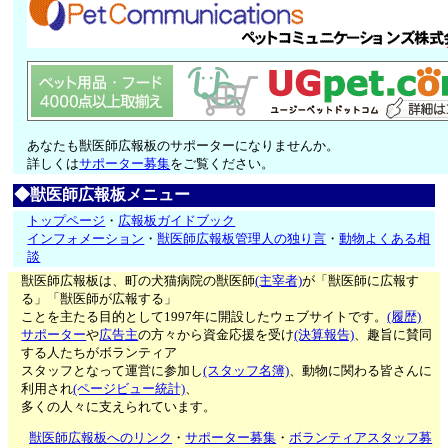
あなたも獣医師広報板のサポーターになりませんか。
詳しくは
サポーター募集
をご覧ください。
◆獣医師広報板メニュー
トップページ
・
広報板ガイドブック
インフォメーション
・
獣医師広報板管理人の独り言
・
動物よくある相
談
獣医師広報板は、町の犬猫病院の獣医師
(主宰者)
が「獣医師に広報す
る」「獣医師が広報する」
ことを主たる目的として1997年に開設したウェブサイトです。
(履歴)
サポーター
や
広告主
の方々から資金応援を受け
(決算報告)
、趣旨に賛同
する人たちがボランティア
スタッフとなって運営に参加し
(スタッフ名簿)
、動物に関わる皆さんに
利用され
(ページビュー統計)
、
多くの人々に支えられています。
獣医師広報板へのリンク
・
サポーター募集
・
ボランティアスタッフ募