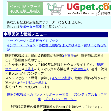
あなたも獣医師広報板のサポーターになりませんか。
詳しくは
サポーター募集
をご覧ください。
◆獣医師広報板メニュー
トップページ
・
広報板ガイドブック
インフォメーション
・
獣医師広報板管理人の独り言
・
動物よくある相
談
獣医師広報板は、町の犬猫病院の獣医師
(主宰者)
が「獣医師に広報す
る」「獣医師が広報する」
ことを主たる目的として1997年に開設したウェブサイトです。
(履歴)
サポーター
や
広告主
の方々から資金応援を受け
(決算報告)
、趣旨に賛同
する人たちがボランティア
スタッフとなって運営に参加し
(スタッフ名簿)
、動物に関わる皆さんに
利用され
(ページビュー統計)
、
多くの人々に支えられています。
獣医師広報板へのリンク
・
サポーター募集
・
ボランティアスタッフ募
集
・
プライバシーポリシー
獣医師広報板の最新更新情報をTwitterでお知らせしております。