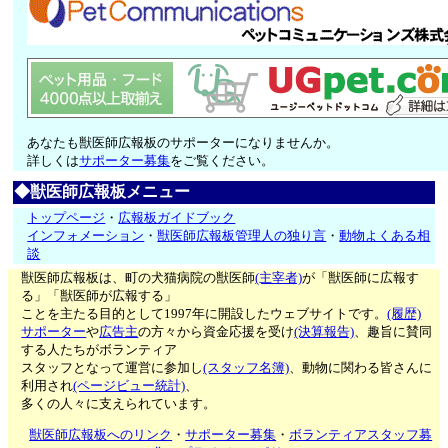
あなたも獣医師広報板のサポーターになりませんか。
詳しくは
サポーター募集
をご覧ください。
◆獣医師広報板メニュー
トップページ
・
広報板ガイドブック
インフォメーション
・
獣医師広報板管理人の独り言
・
動物よくある相
談
獣医師広報板は、町の犬猫病院の獣医師
(主宰者)
が「獣医師に広報す
る」「獣医師が広報する」
ことを主たる目的として1997年に開設したウェブサイトです。
(履歴)
サポーター
や
広告主
の方々から資金応援を受け
(決算報告)
、趣旨に賛同
する人たちがボランティア
スタッフとなって運営に参加し
(スタッフ名簿)
、動物に関わる皆さんに
利用され
(ページビュー統計)
、
多くの人々に支えられています。
獣医師広報板へのリンク
・
サポーター募集
・
ボランティアスタッフ募