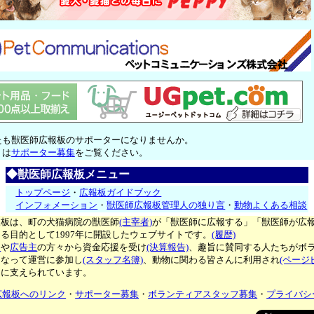
たも獣医師広報板のサポーターになりませんか。
くは
サポーター募集
をご覧ください。
◆獣医師広報板メニュー
トップページ
・
広報板ガイドブック
インフォメーション
・
獣医師広報板管理人の独り言
・
動物よくある相談
報板は、町の犬猫病院の獣医師
(主宰者)
が「獣医師に広報する」「獣医師が広
る目的として1997年に開設したウェブサイトです。
(履歴)
ー
や
広告主
の方々から資金応援を受け
(決算報告)
、趣旨に賛同する人たちがボ
となって運営に参加し
(スタッフ名簿)
、動物に関わる皆さんに利用され
(ページ
々に支えられています。
広報板へのリンク
・
サポーター募集
・
ボランティアスタッフ募集
・
プライバシ