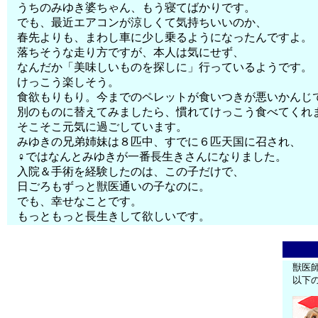
うちのみゆき婆ちゃん、もう寝てばかりです。
でも、最近エアコンが涼しくて気持ちいいのか、
春先よりも、まわし車に少し乗るようになったんですよ。
落ちそうな走り方ですが、本人は気にせず、
なんだか「美味しいものを探しに」行っているようです。
けっこう楽しそう。
食欲もりもり。今までのペレットが食いつきが悪いかんじ
別のものに替えてみましたら、慣れてけっこう食べてくれ
そこそこ元気に過ごしています。
みゆきの兄弟姉妹は８匹中、すでに６匹天国に召され、
♀ではなんとみゆきが一番長生きさんになりました。
入院＆手術を経験したのは、この子だけで、
日ごろもずっと獣医通いの子なのに。
でも、幸せなことです。
もっともっと長生きして欲しいです。
獣医
以下