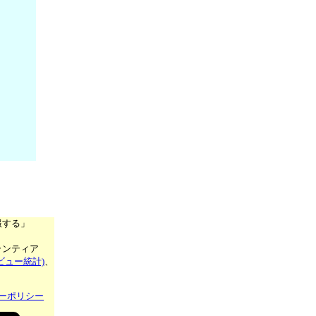
報する」
ランティア
ビュー統計)
、
ーポリシー