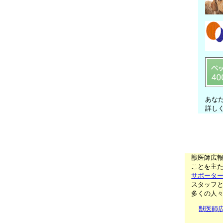
あな
詳し
獣医師広
ことを主た
サポータ
スタッフ
多くの人
獣医師