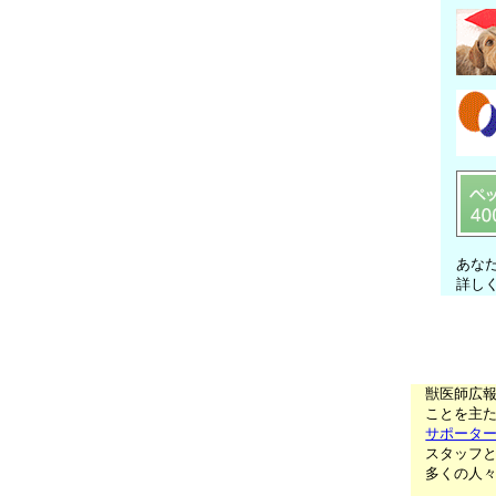
あな
詳し
獣医師広
ことを主た
サポータ
スタッフ
多くの人