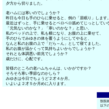
夕方から切りました。
老ハムには寒いのでしょうか？
昨日も今日も手のひらに乗せると、例の「居眠り」します
最近はずっと、手に乗せるとペロペロ舐めてじっとしてい
「元気ないのかな？」「寒いのかな？」と思い、
私のベッドの上で、私も横になり、お腹の上に乗せて、
手のひらでみゆきの体を覆うようにしてやると、
なんと私のお腹の上で「だら～ん」として寝てました。
私のお腹が温かくって気持ちよいからでしょうか？
それとも体調悪い前兆でしょうか？
歳だけに、心配です。
皆様のところの老ハムちゃんは、いかがですか？
そろそろ寒い季節なのかしら？
みゆきは今日でちょうど２才４か月。
いよいよ２才５か月めに入ります。
獣医
以下