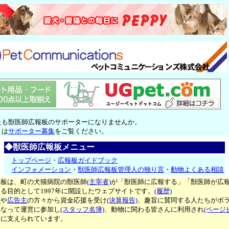
たも獣医師広報板のサポーターになりませんか。
くは
サポーター募集
をご覧ください。
◆獣医師広報板メニュー
トップページ
・
広報板ガイドブック
インフォメーション
・
獣医師広報板管理人の独り言
・
動物よくある相談
報板は、町の犬猫病院の獣医師
(主宰者)
が「獣医師に広報する」「獣医師が広
る目的として1997年に開設したウェブサイトです。
(履歴)
ー
や
広告主
の方々から資金応援を受け
(決算報告)
、趣旨に賛同する人たちがボ
となって運営に参加し
(スタッフ名簿)
、動物に関わる皆さんに利用され
(ページ
々に支えられています。