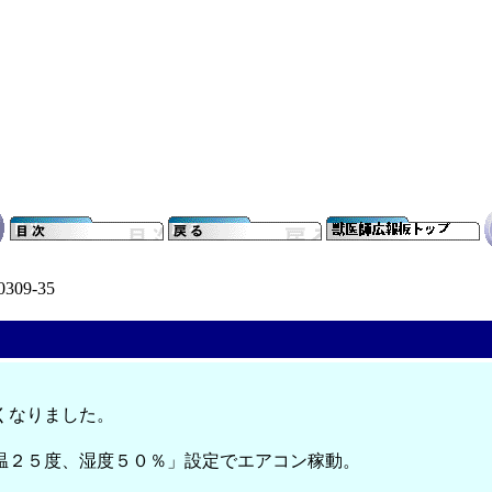
0309-35
くなりました。
温２５度、湿度５０％」設定でエアコン稼動。
、