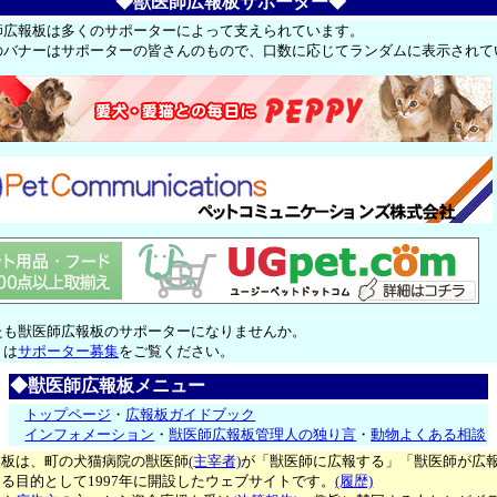
◆獣医師広報板サポーター◆
師広報板は多くのサポーターによって支えられています。
のバナーはサポーターの皆さんのもので、口数に応じてランダムに表示されて
たも獣医師広報板のサポーターになりませんか。
くは
サポーター募集
をご覧ください。
◆獣医師広報板メニュー
トップページ
・
広報板ガイドブック
インフォメーション
・
獣医師広報板管理人の独り言
・
動物よくある相談
報板は、町の犬猫病院の獣医師
(主宰者)
が「獣医師に広報する」「獣医師が広
る目的として1997年に開設したウェブサイトです。
(履歴)