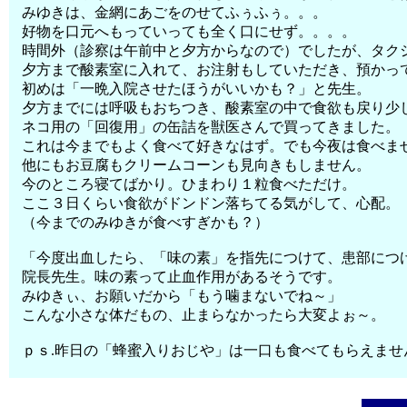
みゆきは、金網にあごをのせてふぅふぅ。。。
好物を口元へもっていっても全く口にせず。。。。
時間外（診察は午前中と夕方からなので）でしたが、タク
夕方まで酸素室に入れて、お注射もしていただき、預かっ
初めは「一晩入院させたほうがいいかも？」と先生。
夕方までには呼吸もおちつき、酸素室の中で食欲も戻り少
ネコ用の「回復用」の缶詰を獣医さんで買ってきました。
これは今までもよく食べて好きなはず。でも今夜は食べま
他にもお豆腐もクリームコーンも見向きもしません。
今のところ寝てばかり。ひまわり１粒食べただけ。
ここ３日くらい食欲がドンドン落ちてる気がして、心配。
（今までのみゆきが食べすぎかも？）
「今度出血したら、「味の素」を指先につけて、患部につ
院長先生。味の素って止血作用があるそうです。
みゆきぃ、お願いだから「もう噛まないでね～」
こんな小さな体だもの、止まらなかったら大変よぉ～。
ｐｓ.昨日の「蜂蜜入りおじや」は一口も食べてもらえませ