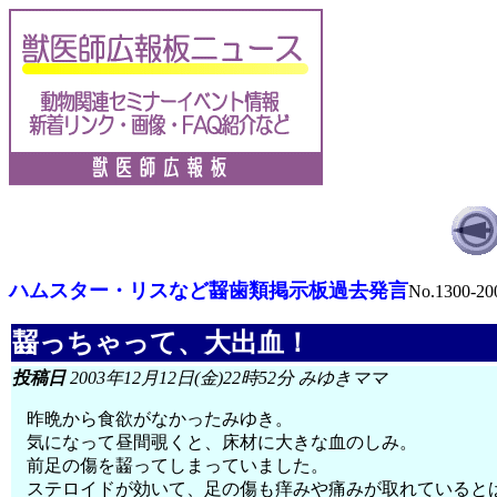
ハムスター・リスなど齧歯類掲示板過去発言
No.1300-20
齧っちゃって、大出血！
投稿日
2003年12月12日(金)22時52分 みゆきママ
昨晩から食欲がなかったみゆき。
気になって昼間覗くと、床材に大きな血のしみ。
前足の傷を齧ってしまっていました。
ステロイドが効いて、足の傷も痒みや痛みが取れていると