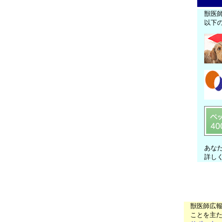
獣医
以下
あな
詳し
獣医師広
ことを主た