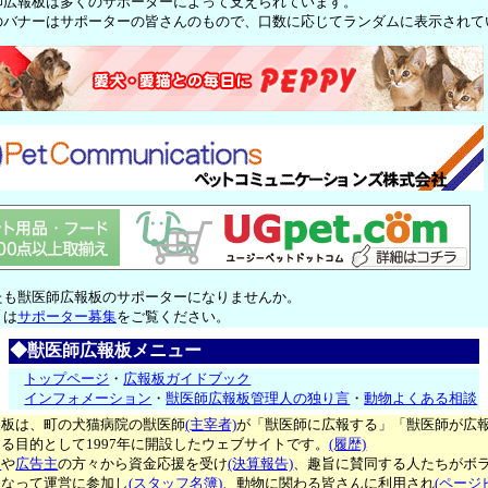
師広報板は多くのサポーターによって支えられています。
のバナーはサポーターの皆さんのもので、口数に応じてランダムに表示されて
たも獣医師広報板のサポーターになりませんか。
くは
サポーター募集
をご覧ください。
◆獣医師広報板メニュー
トップページ
・
広報板ガイドブック
インフォメーション
・
獣医師広報板管理人の独り言
・
動物よくある相談
報板は、町の犬猫病院の獣医師
(主宰者)
が「獣医師に広報する」「獣医師が広
る目的として1997年に開設したウェブサイトです。
(履歴)
ー
や
広告主
の方々から資金応援を受け
(決算報告)
、趣旨に賛同する人たちがボ
となって運営に参加し
(スタッフ名簿)
、動物に関わる皆さんに利用され
(ページ