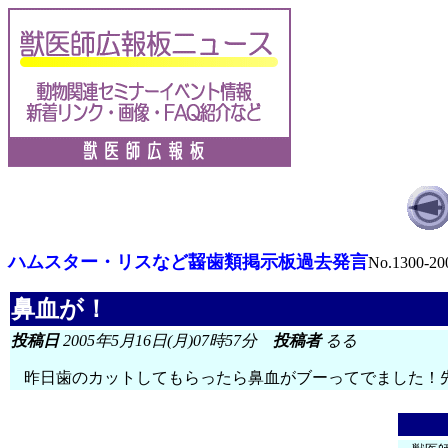
ハムスター・リスなど齧歯類掲示板過去発言
No.1300-20
鼻血が！
投稿日
2005年5月16日(月)07時57分
投稿者
るる
昨日歯のカットしてもらったら鼻血がブーってでました！