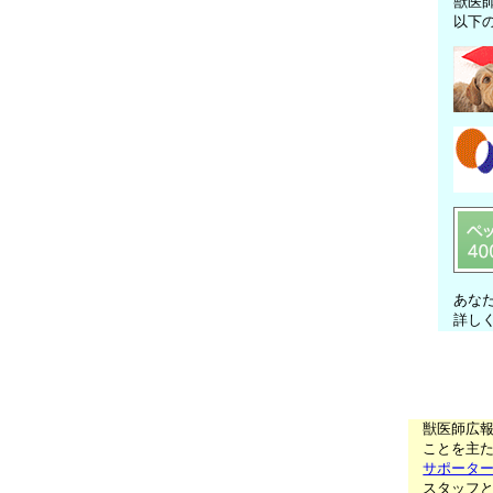
獣医
以下
あな
詳し
獣医師広
ことを主た
サポータ
スタッフ