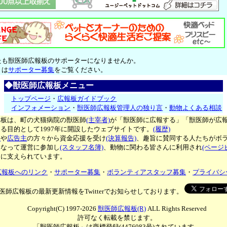
たも獣医師広報板のサポーターになりませんか。
くは
サポーター募集
をご覧ください。
◆獣医師広報板メニュー
トップページ
・
広報板ガイドブック
インフォメーション
・
獣医師広報板管理人の独り言
・
動物よくある相談
報板は、町の犬猫病院の獣医師
(主宰者)
が「獣医師に広報する」「獣医師が広
る目的として1997年に開設したウェブサイトです。
(履歴)
ー
や
広告主
の方々から資金応援を受け
(決算報告)
、趣旨に賛同する人たちがボ
となって運営に参加し
(スタッフ名簿)
、動物に関わる皆さんに利用され
(ページ
々に支えられています。
広報板へのリンク
・
サポーター募集
・
ボランティアスタッフ募集
・
プライバシ
医師広報板の最新更新情報をTwitterでお知らせしております。
Copyright(C) 1997-2026
獣医師広報板(R)
ALL Rights Reserved
許可なく転載を禁じます。
「獣医師広報板」は商標登録(4476083号)されています。