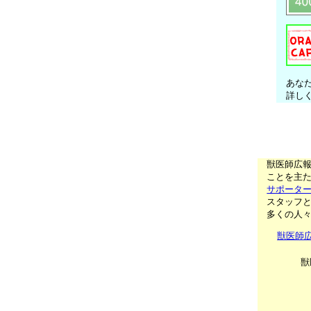
あな
詳し
獣医師広
ことを主た
サポータ
スタッフ
多くの人
獣医師
獣