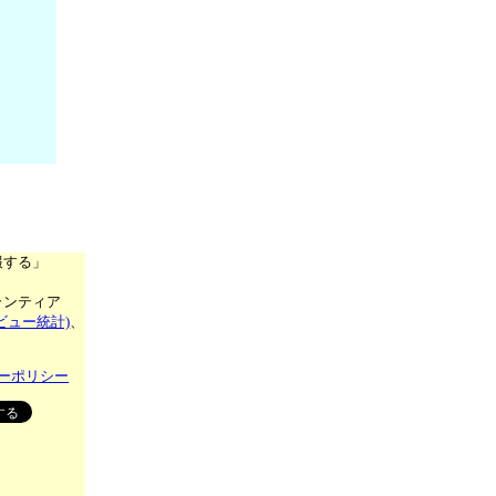
報する」
ランティア
ビュー統計)
、
ーポリシー