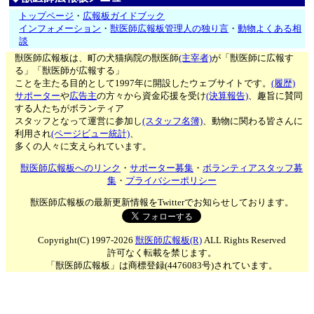
トップページ
・
広報板ガイドブック
インフォメーション
・
獣医師広報板管理人の独り言
・
動物よくある相
談
獣医師広報板は、町の犬猫病院の獣医師
(主宰者)
が「獣医師に広報す
る」「獣医師が広報する」
ことを主たる目的として1997年に開設したウェブサイトです。
(履歴)
サポーター
や
広告主
の方々から資金応援を受け
(決算報告)
、趣旨に賛同
する人たちがボランティア
スタッフとなって運営に参加し
(スタッフ名簿)
、動物に関わる皆さんに
利用され
(ページビュー統計)
、
多くの人々に支えられています。
獣医師広報板へのリンク
・
サポーター募集
・
ボランティアスタッフ募
集
・
プライバシーポリシー
獣医師広報板の最新更新情報をTwitterでお知らせしております。
Copyright(C) 1997-2026
獣医師広報板(R)
ALL Rights Reserved
許可なく転載を禁じます。
「獣医師広報板」は商標登録(4476083号)されています。