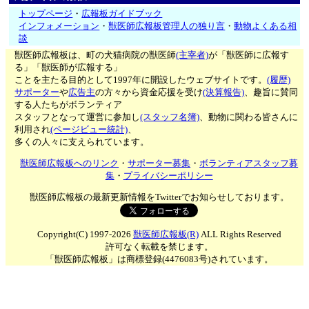
トップページ
・
広報板ガイドブック
インフォメーション
・
獣医師広報板管理人の独り言
・
動物よくある相
談
獣医師広報板は、町の犬猫病院の獣医師
(主宰者)
が「獣医師に広報す
る」「獣医師が広報する」
ことを主たる目的として1997年に開設したウェブサイトです。
(履歴)
サポーター
や
広告主
の方々から資金応援を受け
(決算報告)
、趣旨に賛同
する人たちがボランティア
スタッフとなって運営に参加し
(スタッフ名簿)
、動物に関わる皆さんに
利用され
(ページビュー統計)
、
多くの人々に支えられています。
獣医師広報板へのリンク
・
サポーター募集
・
ボランティアスタッフ募
集
・
プライバシーポリシー
獣医師広報板の最新更新情報をTwitterでお知らせしております。
Copyright(C) 1997-2026
獣医師広報板(R)
ALL Rights Reserved
許可なく転載を禁じます。
「獣医師広報板」は商標登録(4476083号)されています。