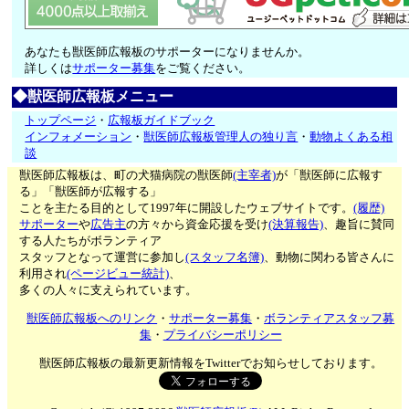
あなたも獣医師広報板のサポーターになりませんか。
詳しくは
サポーター募集
をご覧ください。
◆獣医師広報板メニュー
トップページ
・
広報板ガイドブック
インフォメーション
・
獣医師広報板管理人の独り言
・
動物よくある相
談
獣医師広報板は、町の犬猫病院の獣医師
(主宰者)
が「獣医師に広報す
る」「獣医師が広報する」
ことを主たる目的として1997年に開設したウェブサイトです。
(履歴)
サポーター
や
広告主
の方々から資金応援を受け
(決算報告)
、趣旨に賛同
する人たちがボランティア
スタッフとなって運営に参加し
(スタッフ名簿)
、動物に関わる皆さんに
利用され
(ページビュー統計)
、
多くの人々に支えられています。
獣医師広報板へのリンク
・
サポーター募集
・
ボランティアスタッフ募
集
・
プライバシーポリシー
獣医師広報板の最新更新情報をTwitterでお知らせしております。