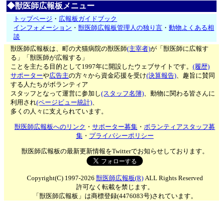
◆獣医師広報板メニュー
トップページ
・
広報板ガイドブック
インフォメーション
・
獣医師広報板管理人の独り言
・
動物よくある相
談
獣医師広報板は、町の犬猫病院の獣医師
(主宰者)
が「獣医師に広報す
る」「獣医師が広報する」
ことを主たる目的として1997年に開設したウェブサイトです。
(履歴)
サポーター
や
広告主
の方々から資金応援を受け
(決算報告)
、趣旨に賛同
する人たちがボランティア
スタッフとなって運営に参加し
(スタッフ名簿)
、動物に関わる皆さんに
利用され
(ページビュー統計)
、
多くの人々に支えられています。
獣医師広報板へのリンク
・
サポーター募集
・
ボランティアスタッフ募
集
・
プライバシーポリシー
獣医師広報板の最新更新情報をTwitterでお知らせしております。
Copyright(C) 1997-2026
獣医師広報板(R)
ALL Rights Reserved
許可なく転載を禁じます。
「獣医師広報板」は商標登録(4476083号)されています。