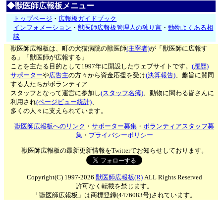
◆獣医師広報板メニュー
トップページ
・
広報板ガイドブック
インフォメーション
・
獣医師広報板管理人の独り言
・
動物よくある相
談
獣医師広報板は、町の犬猫病院の獣医師
(主宰者)
が「獣医師に広報す
る」「獣医師が広報する」
ことを主たる目的として1997年に開設したウェブサイトです。
(履歴)
サポーター
や
広告主
の方々から資金応援を受け
(決算報告)
、趣旨に賛同
する人たちがボランティア
スタッフとなって運営に参加し
(スタッフ名簿)
、動物に関わる皆さんに
利用され
(ページビュー統計)
、
多くの人々に支えられています。
獣医師広報板へのリンク
・
サポーター募集
・
ボランティアスタッフ募
集
・
プライバシーポリシー
獣医師広報板の最新更新情報をTwitterでお知らせしております。
Copyright(C) 1997-2026
獣医師広報板(R)
ALL Rights Reserved
許可なく転載を禁じます。
「獣医師広報板」は商標登録(4476083号)されています。