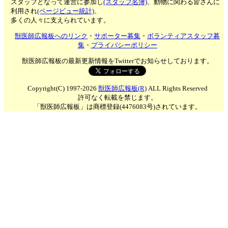
スタッフとなって運営に参加し
(スタッフ名簿)
、動物に関わる皆さんに
利用され
(ページビュー統計)
、
多くの人々に支えられています。
獣医師広報板へのリンク
・
サポーター募集
・
ボランティアスタッフ募
集
・
プライバシーポリシー
獣医師広報板の最新更新情報をTwitterでお知らせしております。
Copyright(C) 1997-2026
獣医師広報板(R)
ALL Rights Reserved
許可なく転載を禁じます。
「獣医師広報板」は商標登録(4476083号)されています。