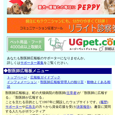
あなたも獣医師広報板のサポーターになりませんか。
詳しくは
サポーター募集
をご覧ください。
◆獣医師広報板メニュー
トップページ
・
広報板ガイドブック
インフォメーション
・
獣医師広報板管理人の独り言
・
動物よくある相
談
獣医師広報板は、町の犬猫病院の獣医師
(主宰者)
が「獣医師に広報す
る」「獣医師が広報する」
ことを主たる目的として1997年に開設したウェブサイトです。
(履歴)
サポーター
や
広告主
の方々から資金応援を受け
(決算報告)
、趣旨に賛同
する人たちがボランティア