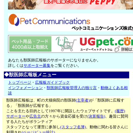
あなたも獣医師広報板のサポーターになりませんか。
詳しくは
サポーター募集
をご覧ください。
◆獣医師広報板メニュー
トップページ
・
広報板ガイドブック
インフォメーション
・
獣医師広報板管理人の独り言
・
動物よくある相
談
獣医師広報板は、町の犬猫病院の獣医師
(主宰者)
が「獣医師に広報す
る」「獣医師が広報する」
ことを主たる目的として1997年に開設したウェブサイトです。
(履歴)
サポーター
や
広告主
の方々から資金応援を受け
(決算報告)
、趣旨に賛同
する人たちがボランティア
スタッフとなって運営に参加し
(スタッフ名簿)
、動物に関わる皆さんに
利用され
(ページビュー統計)
、