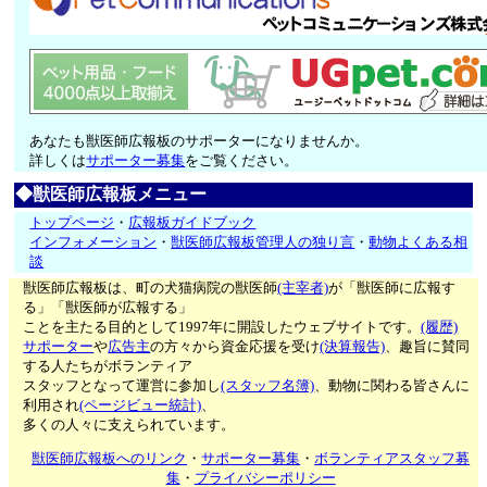
あなたも獣医師広報板のサポーターになりませんか。
詳しくは
サポーター募集
をご覧ください。
◆獣医師広報板メニュー
トップページ
・
広報板ガイドブック
インフォメーション
・
獣医師広報板管理人の独り言
・
動物よくある相
談
獣医師広報板は、町の犬猫病院の獣医師
(主宰者)
が「獣医師に広報す
る」「獣医師が広報する」
ことを主たる目的として1997年に開設したウェブサイトです。
(履歴)
サポーター
や
広告主
の方々から資金応援を受け
(決算報告)
、趣旨に賛同
する人たちがボランティア
スタッフとなって運営に参加し
(スタッフ名簿)
、動物に関わる皆さんに
利用され
(ページビュー統計)
、
多くの人々に支えられています。
獣医師広報板へのリンク
・
サポーター募集
・
ボランティアスタッフ募
集
・
プライバシーポリシー