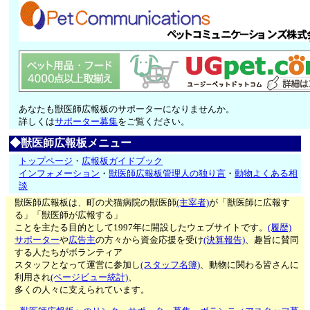
あなたも獣医師広報板のサポーターになりませんか。
詳しくは
サポーター募集
をご覧ください。
◆獣医師広報板メニュー
トップページ
・
広報板ガイドブック
インフォメーション
・
獣医師広報板管理人の独り言
・
動物よくある相
談
獣医師広報板は、町の犬猫病院の獣医師
(主宰者)
が「獣医師に広報す
る」「獣医師が広報する」
ことを主たる目的として1997年に開設したウェブサイトです。
(履歴)
サポーター
や
広告主
の方々から資金応援を受け
(決算報告)
、趣旨に賛同
する人たちがボランティア
スタッフとなって運営に参加し
(スタッフ名簿)
、動物に関わる皆さんに
利用され
(ページビュー統計)
、
多くの人々に支えられています。