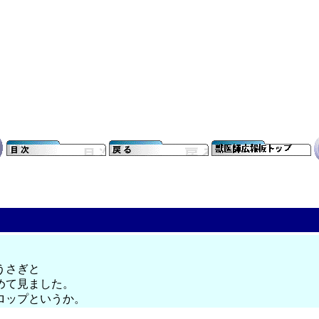
うさぎと
めて見ました。
ロップというか。