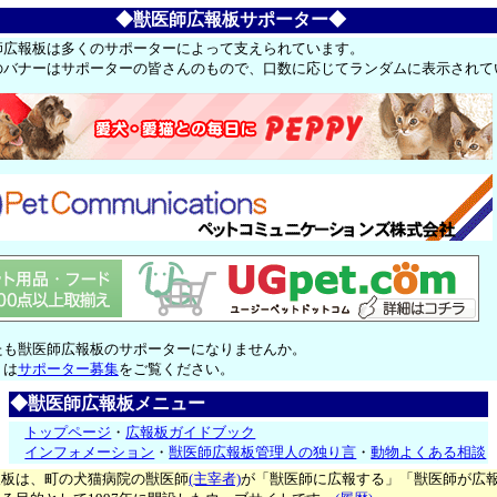
◆獣医師広報板サポーター◆
師広報板は多くのサポーターによって支えられています。
のバナーはサポーターの皆さんのもので、口数に応じてランダムに表示されて
たも獣医師広報板のサポーターになりませんか。
くは
サポーター募集
をご覧ください。
◆獣医師広報板メニュー
トップページ
・
広報板ガイドブック
インフォメーション
・
獣医師広報板管理人の独り言
・
動物よくある相談
報板は、町の犬猫病院の獣医師
(主宰者)
が「獣医師に広報する」「獣医師が広