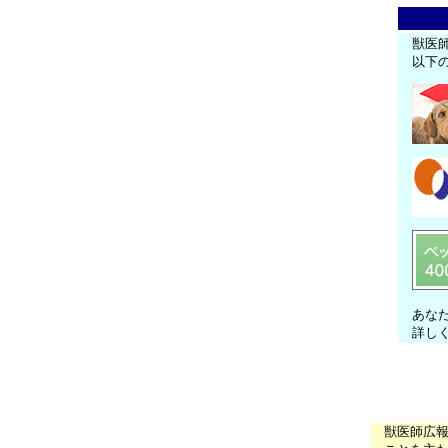
獣医
以下
あな
詳し
獣医師広