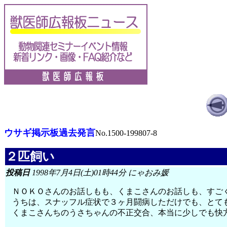
ウサギ掲示板過去発言
No.1500-199807-8
２匹飼い
投稿日
1998年7月4日(土)01時44分 にゃおみ媛
ＮＯＫＯさんのお話しもも、くまこさんのお話しも、すご
うちは、スナッフル症状で３ヶ月闘病しただけでも、とて
くまこさんちのうさちゃんの不正交合、本当に少しでも快