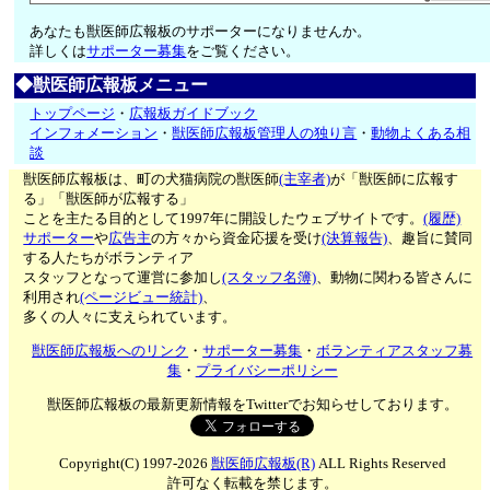
あなたも獣医師広報板のサポーターになりませんか。
詳しくは
サポーター募集
をご覧ください。
◆獣医師広報板メニュー
トップページ
・
広報板ガイドブック
インフォメーション
・
獣医師広報板管理人の独り言
・
動物よくある相
談
獣医師広報板は、町の犬猫病院の獣医師
(主宰者)
が「獣医師に広報す
る」「獣医師が広報する」
ことを主たる目的として1997年に開設したウェブサイトです。
(履歴)
サポーター
や
広告主
の方々から資金応援を受け
(決算報告)
、趣旨に賛同
する人たちがボランティア
スタッフとなって運営に参加し
(スタッフ名簿)
、動物に関わる皆さんに
利用され
(ページビュー統計)
、
多くの人々に支えられています。
獣医師広報板へのリンク
・
サポーター募集
・
ボランティアスタッフ募
集
・
プライバシーポリシー
獣医師広報板の最新更新情報をTwitterでお知らせしております。
Copyright(C) 1997-2026
獣医師広報板(R)
ALL Rights Reserved
許可なく転載を禁じます。