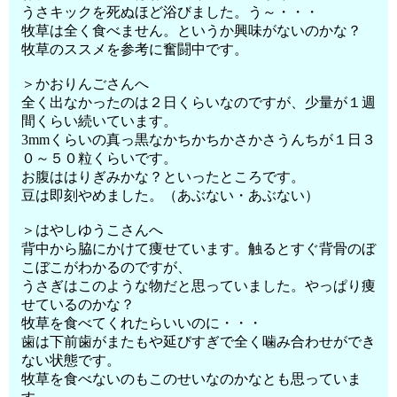
うさキックを死ぬほど浴びました。う～・・・
牧草は全く食べません。というか興味がないのかな？
牧草のススメを参考に奮闘中です。
＞かおりんごさんへ
全く出なかったのは２日くらいなのですが、少量が１週
間くらい続いています。
3mmくらいの真っ黒なかちかちかさかさうんちが１日３
０～５０粒くらいです。
お腹ははりぎみかな？といったところです。
豆は即刻やめました。（あぶない・あぶない）
＞はやしゆうこさんへ
背中から脇にかけて痩せています。触るとすぐ背骨のぼ
こぼこがわかるのですが、
うさぎはこのような物だと思っていました。やっぱり痩
せているのかな？
牧草を食べてくれたらいいのに・・・
歯は下前歯がまたもや延びすぎで全く噛み合わせができ
ない状態です。
牧草を食べないのもこのせいなのかなとも思っていま