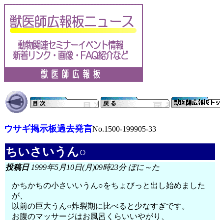
ウサギ掲示板過去発言
No.1500-199905-33
ちいさいうん○
投稿日
1999年5月10日(月)09時23分 ぼに～た
かちかちの小さいいうん○をちょびっと出し始めました
が、
以前の巨大うん○炸裂期に比べると少なすぎです。
お腹のマッサージはお風呂くらいいやがり、