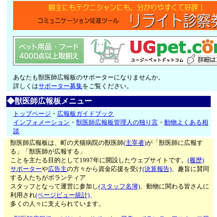
あなたも獣医師広報板のサポーターになりませんか。
詳しくは
サポーター募集
をご覧ください。
◆獣医師広報板メニュー
トップページ
・
広報板ガイドブック
インフォメーション
・
獣医師広報板管理人の独り言
・
動物よくある相
談
獣医師広報板は、町の犬猫病院の獣医師
(主宰者)
が「獣医師に広報す
る」「獣医師が広報する」
ことを主たる目的として1997年に開設したウェブサイトです。
(履歴)
サポーター
や
広告主
の方々から資金応援を受け
(決算報告)
、趣旨に賛同
する人たちがボランティア
スタッフとなって運営に参加し
(スタッフ名簿)
、動物に関わる皆さんに
利用され
(ページビュー統計)
、
多くの人々に支えられています。