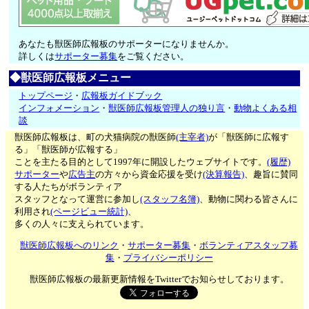
あなたも獣医師広報板のサポーターになりませんか。
詳しくは
サポーター募集
をご覧ください。
◆獣医師広報板メニュー
トップページ
・
広報板ガイドブック
インフォメーション
・
獣医師広報板管理人の独り言
・
動物よくある相
談
獣医師広報板は、町の犬猫病院の獣医師
(主宰者)
が「獣医師に広報す
る」「獣医師が広報する」
ことを主たる目的として1997年に開設したウェブサイトです。
(履歴)
サポーター
や
広告主
の方々から資金応援を受け
(決算報告)
、趣旨に賛同
する人たちがボランティア
スタッフとなって運営に参加し
(スタッフ名簿)
、動物に関わる皆さんに
利用され
(ページビュー統計)
、
多くの人々に支えられています。
獣医師広報板へのリンク
・
サポーター募集
・
ボランティアスタッフ募
集
・
プライバシーポリシー
獣医師広報板の最新更新情報をTwitterでお知らせしております。