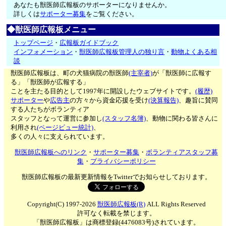
あなたも獣医師広報板のサポーターになりませんか。
詳しくは
サポーター募集
をご覧ください。
◆獣医師広報板メニュー
トップページ
・
広報板ガイドブック
インフォメーション
・
獣医師広報板管理人の独り言
・
動物よくある相
談
獣医師広報板は、町の犬猫病院の獣医師
(主宰者)
が「獣医師に広報す
る」「獣医師が広報する」
ことを主たる目的として1997年に開設したウェブサイトです。
(履歴)
サポーター
や
広告主
の方々から資金応援を受け
(決算報告)
、趣旨に賛同
する人たちがボランティア
スタッフとなって運営に参加し
(スタッフ名簿)
、動物に関わる皆さんに
利用され
(ページビュー統計)
、
多くの人々に支えられています。
獣医師広報板へのリンク
・
サポーター募集
・
ボランティアスタッフ募
集
・
プライバシーポリシー
獣医師広報板の最新更新情報をTwitterでお知らせしております。
Copyright(C) 1997-2026
獣医師広報板(R)
ALL Rights Reserved
許可なく転載を禁じます。
「獣医師広報板」は商標登録(4476083号)されています。