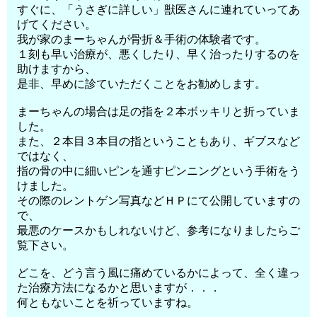
すぐに、「うさぎに詳しい」獣医さんに連れていってあ
げてください。
我が家のまーちゃんが骨折＆手術の体験者です。
１刻も早い治療が、悪くしたり、早く治ったりするのを
助けますから、
是非、早めに診ていただくことをお勧めします。
まーちゃんの場合は足の指を２本ボッキリと折っていま
した。
また、２本目３本目の指ということもあり、ギブスなど
ではなく、
指の骨の中に細いピンを通すピンニングという手術をう
けました。
その際のレントゲン写真などＨＰにて公開していますの
で、
最悪のケースかもしれないけど、参考になりましたらご
覧下さい。
どこを、どう言う風に痛めているかによって、全く違っ
た治療方法になるかと思いますが．．．
何ともないことを祈っていますね。