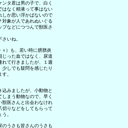
ケンタ君は男の子で、白く
ではなく精液って事はない
れしか思い浮かばないので
？対象が人であれぬいぐる
ップなどにつつんで獣医さ
下さいね。
・♀）も、若い時に膀胱炎
混じった血ではなく、尿道
連れて行きましたが、１週
、少しでも疑問を感じたり
ます。
き込みましたが、小動物と
てしまう動物なので、早く
い獣医さんと出会わなけれ
爪切りなどをしてもらって
ょう。
家のうさも皆さんのうさも