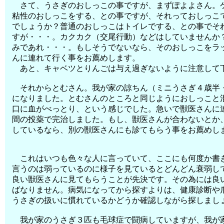
さて、うさぎのおしっこの事ですが、まずぽよよさん。
粘性のおしっこをする、との事ですが、それっておしっこ
でしょうか？普通のおしっこはトイレでする、との事でそ
すが・・・。カクカク（交尾行動）などはしていませんか
みであれ・・・。もしそうでないなら、そのおしっこをラ
んに連れて行く事をお薦めします。
あと、キャベツとりんごは与え過ぎないように注意して
それからとむさん。我が家の諒ちん（ミニうさぎ４歳半
になりました。とむさんのところと同じようにおしっこと
口に血がべっとり、という感じでした。急いで獣医さんに
間の投薬で完治しました。もし、獣医さんが合わないとか
しているなら、別の獣医さんにも診てもらう事をお薦めし
これはいつも色々な人に言っていて、ここにも何度か書
言うのは弱っているのに様子を見ているとどんどん衰弱し
良い獣医さんに見てもらうことが先決です。その為には良
ばなりません。病気になってから探すよりは、健康診断や
うさぎの扱いに慣れているかどうか確認しながら探しまし
我が家のうさぎ３匹も毛球症で闘病していますが、我が