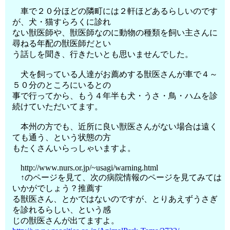
車で２０分ほどの隣町には２軒ほどあるらしいのです
が、犬・猫すらろくに診れ
ない獣医師や、獣医師なのに動物の種類を飼い主さんに
尋ねる年配の獣医師だとい
う話しを聞き、行きたいとも思いませんでした。
犬を飼っている人達がお薦めする獣医さんが車で４～
５０分のところにいるとの
事で行ってから、もう４年半も犬・うさ・鳥・ハムを診
続けていただいてます。
本州の方でも、近所に良い獣医さんがない場合は遠く
ても通う、という状態の方
もたくさんいらっしゃいますよ。
http://www.nurs.or.jp/~usagi/warning.html
↑のページを見て、次の病院情報のページを見てみては
いかがでしょう？推薦す
る獣医さん、とかではないのですが、とりあえずうさぎ
を診れるらしい、という感
じの獣医さんが出てますよ。