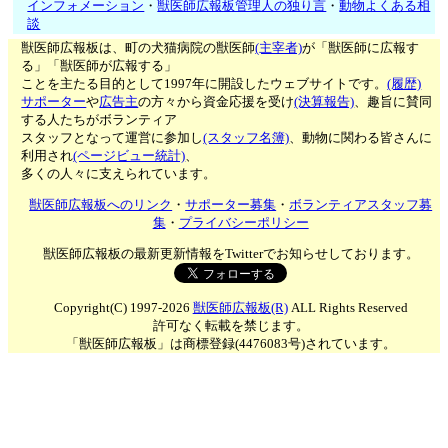
インフォメーション
・
獣医師広報板管理人の独り言
・
動物よくある相
談
獣医師広報板は、町の犬猫病院の獣医師
(主宰者)
が「獣医師に広報す
る」「獣医師が広報する」
ことを主たる目的として1997年に開設したウェブサイトです。
(履歴)
サポーター
や
広告主
の方々から資金応援を受け
(決算報告)
、趣旨に賛同
する人たちがボランティア
スタッフとなって運営に参加し
(スタッフ名簿)
、動物に関わる皆さんに
利用され
(ページビュー統計)
、
多くの人々に支えられています。
獣医師広報板へのリンク
・
サポーター募集
・
ボランティアスタッフ募
集
・
プライバシーポリシー
獣医師広報板の最新更新情報をTwitterでお知らせしております。
Copyright(C) 1997-2026
獣医師広報板(R)
ALL Rights Reserved
許可なく転載を禁じます。
「獣医師広報板」は商標登録(4476083号)されています。