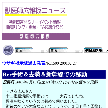
ウサギ掲示板過去発言
No.1500-200102-27
Re:手術＆去勢＆新幹線での移動
投稿日
2001年1月13日(土)21時13分 にゃおみ媛＠２兎飼
＞けろよんさん
十二指腸潰瘍で手術とは．．．大変でしたね。
胃液を吐くというのは初めて伺いました。
術後のケアが大変なことでしょうが、１日も早く回復し