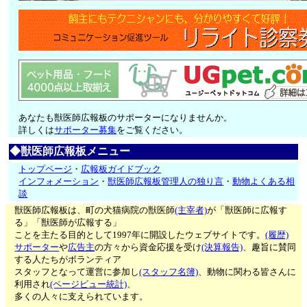
あなたも獣医師広報板のサポーターになりませんか。
詳しくは
サポーター募集
をご覧ください。
◆獣医師広報板メニュー
トップページ
・
広報板ガイドブック
インフォメーション
・
獣医師広報板管理人の独り言
・
動物よくある相
談
獣医師広報板は、町の犬猫病院の獣医師
(主宰者)
が「獣医師に広報す
る」「獣医師が広報する」
ことを主たる目的として1997年に開設したウェブサイトです。
(履歴)
サポーター
や
広告主
の方々から資金応援を受け
(決算報告)
、趣旨に賛同
する人たちがボランティア
スタッフとなって運営に参加し
(スタッフ名簿)
、動物に関わる皆さんに
利用され
(ページビュー統計)
、
多くの人々に支えられています。