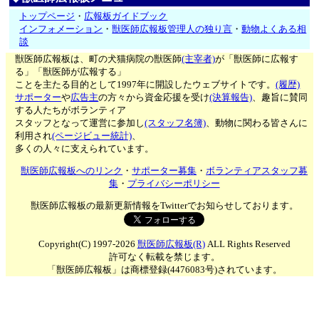
トップページ
・
広報板ガイドブック
インフォメーション
・
獣医師広報板管理人の独り言
・
動物よくある相
談
獣医師広報板は、町の犬猫病院の獣医師
(主宰者)
が「獣医師に広報す
る」「獣医師が広報する」
ことを主たる目的として1997年に開設したウェブサイトです。
(履歴)
サポーター
や
広告主
の方々から資金応援を受け
(決算報告)
、趣旨に賛同
する人たちがボランティア
スタッフとなって運営に参加し
(スタッフ名簿)
、動物に関わる皆さんに
利用され
(ページビュー統計)
、
多くの人々に支えられています。
獣医師広報板へのリンク
・
サポーター募集
・
ボランティアスタッフ募
集
・
プライバシーポリシー
獣医師広報板の最新更新情報をTwitterでお知らせしております。
Copyright(C) 1997-2026
獣医師広報板(R)
ALL Rights Reserved
許可なく転載を禁じます。
「獣医師広報板」は商標登録(4476083号)されています。