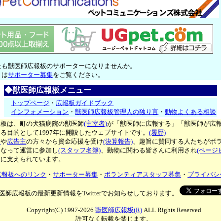
たも獣医師広報板のサポーターになりませんか。
くは
サポーター募集
をご覧ください。
◆獣医師広報板メニュー
トップページ
・
広報板ガイドブック
インフォメーション
・
獣医師広報板管理人の独り言
・
動物よくある相談
報板は、町の犬猫病院の獣医師
(主宰者)
が「獣医師に広報する」「獣医師が広
る目的として1997年に開設したウェブサイトです。
(履歴)
ー
や
広告主
の方々から資金応援を受け
(決算報告)
、趣旨に賛同する人たちがボ
となって運営に参加し
(スタッフ名簿)
、動物に関わる皆さんに利用され
(ページ
々に支えられています。
広報板へのリンク
・
サポーター募集
・
ボランティアスタッフ募集
・
プライバシ
医師広報板の最新更新情報をTwitterでお知らせしております。
Copyright(C) 1997-2026
獣医師広報板(R)
ALL Rights Reserved
許可なく転載を禁じます。