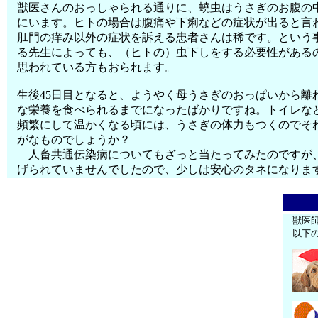
獣医さんのおっしゃられる通りに、蟯虫はうさぎのお腹の
にいます。ヒトの場合は腹痛や下痢などの症状が出ると言
肛門の痒み以外の症状を訴える患者さんは稀です。という
る先生によっても、（ヒトの）虫下しをする必要性がある
思われている方もおられます。
生後45日目となると、ようやく母うさぎのおっぱいから離
な栄養を食べられるまでになったばかりですね。トイレな
頻繁にして温かくなる頃には、うさぎの体力もつくのでそ
がなものでしょうか？
人畜共通伝染病についてもざっと当たってみたのですが
げられていませんでしたので、少しは安心のタネになりま
獣医
以下