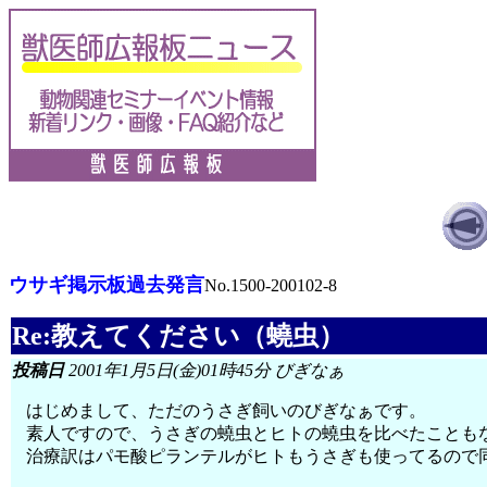
ウサギ掲示板過去発言
No.1500-200102-8
Re:教えてください（蟯虫）
投稿日
2001年1月5日(金)01時45分 びぎなぁ
はじめまして、ただのうさぎ飼いのびぎなぁです。
素人ですので、うさぎの蟯虫とヒトの蟯虫を比べたことも
治療訳はパモ酸ピランテルがヒトもうさぎも使ってるので