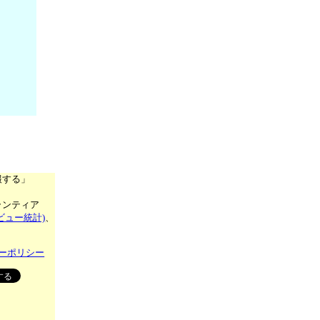
報する」
ランティア
ビュー統計)
、
ーポリシー