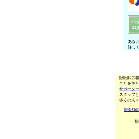
あな
詳し
獣医師広
ことを主た
サポータ
スタッフ
多くの人
獣医師
獣