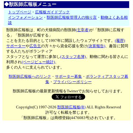
◆獣医師広報板メニュー
トップページ
・
広報板ガイドブック
インフォメーション
・
獣医師広報板管理人の独り言
・
動物よくある相
談
獣医師広報板は、町の犬猫病院の獣医師
(主宰者)
が「獣医師に広報す
る」「獣医師が広報する」
ことを主たる目的として1997年に開設したウェブサイトです。
(履歴)
サポーター
や
広告主
の方々から資金応援を受け
(決算報告)
、趣旨に賛同
する人たちがボランティア
スタッフとなって運営に参加し
(スタッフ名簿)
、動物に関わる皆さんに
利用され
(ページビュー統計)
、
多くの人々に支えられています。
獣医師広報板へのリンク
・
サポーター募集
・
ボランティアスタッフ募
集
・
プライバシーポリシー
獣医師広報板の最新更新情報をTwitterでお知らせしております。
Copyright(C) 1997-2026
獣医師広報板(R)
ALL Rights Reserved
許可なく転載を禁じます。
「獣医師広報板」は商標登録(4476083号)されています。