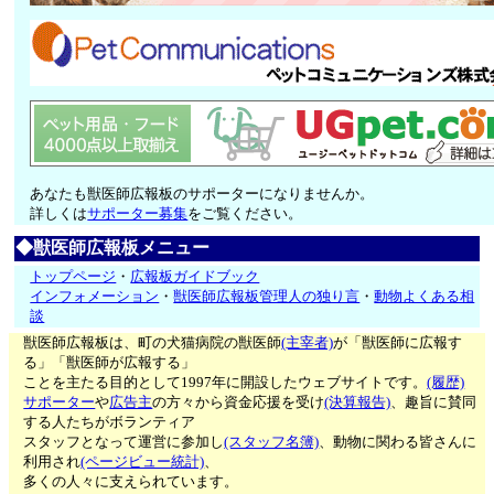
あなたも獣医師広報板のサポーターになりませんか。
詳しくは
サポーター募集
をご覧ください。
◆獣医師広報板メニュー
トップページ
・
広報板ガイドブック
インフォメーション
・
獣医師広報板管理人の独り言
・
動物よくある相
談
獣医師広報板は、町の犬猫病院の獣医師
(主宰者)
が「獣医師に広報す
る」「獣医師が広報する」
ことを主たる目的として1997年に開設したウェブサイトです。
(履歴)
サポーター
や
広告主
の方々から資金応援を受け
(決算報告)
、趣旨に賛同
する人たちがボランティア
スタッフとなって運営に参加し
(スタッフ名簿)
、動物に関わる皆さんに
利用され
(ページビュー統計)
、
多くの人々に支えられています。