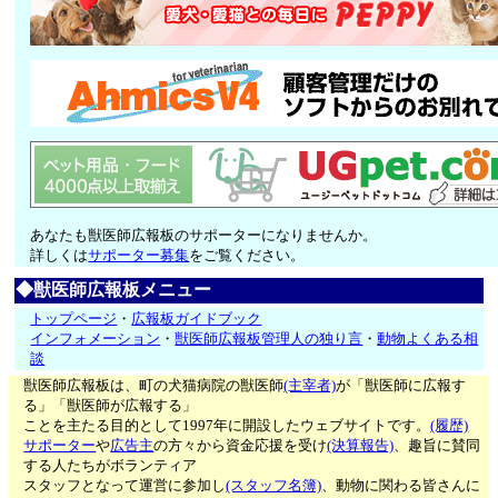
あなたも獣医師広報板のサポーターになりませんか。
詳しくは
サポーター募集
をご覧ください。
◆獣医師広報板メニュー
トップページ
・
広報板ガイドブック
インフォメーション
・
獣医師広報板管理人の独り言
・
動物よくある相
談
獣医師広報板は、町の犬猫病院の獣医師
(主宰者)
が「獣医師に広報す
る」「獣医師が広報する」
ことを主たる目的として1997年に開設したウェブサイトです。
(履歴)
サポーター
や
広告主
の方々から資金応援を受け
(決算報告)
、趣旨に賛同
する人たちがボランティア
スタッフとなって運営に参加し
(スタッフ名簿)
、動物に関わる皆さんに