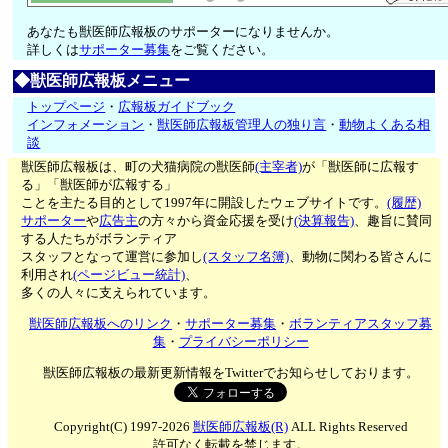
あなたも獣医師広報板のサポーターになりませんか。
詳しくは
サポーター募集
をご覧ください。
◆獣医師広報板メニュー
トップページ
・
広報板ガイドブック
インフォメーション
・
獣医師広報板管理人の独り言
・
動物よくある相
談
獣医師広報板は、町の犬猫病院の獣医師
(主宰者)
が「獣医師に広報す
る」「獣医師が広報する」
ことを主たる目的として1997年に開設したウェブサイトです。
(履歴)
サポーター
や
広告主
の方々から資金応援を受け
(決算報告)
、趣旨に賛同
する人たちがボランティア
スタッフとなって運営に参加し
(スタッフ名簿)
、動物に関わる皆さんに
利用され
(ページビュー統計)
、
多くの人々に支えられています。
獣医師広報板へのリンク
・
サポーター募集
・
ボランティアスタッフ募
集
・
プライバシーポリシー
獣医師広報板の最新更新情報をTwitterでお知らせしております。
Copyright(C) 1997-2026
獣医師広報板(R)
ALL Rights Reserved
許可なく転載を禁じます。