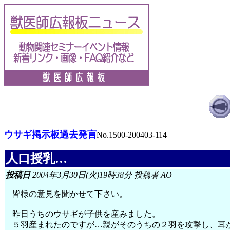
ウサギ掲示板過去発言
No.1500-200403-114
人口授乳…
投稿日
2004年3月30日(火)19時38分 投稿者 AO
皆様の意見を聞かせて下さい。
昨日うちのウサギが子供を産みました。
５羽産まれたのですが…親がそのうちの２羽を攻撃し、耳