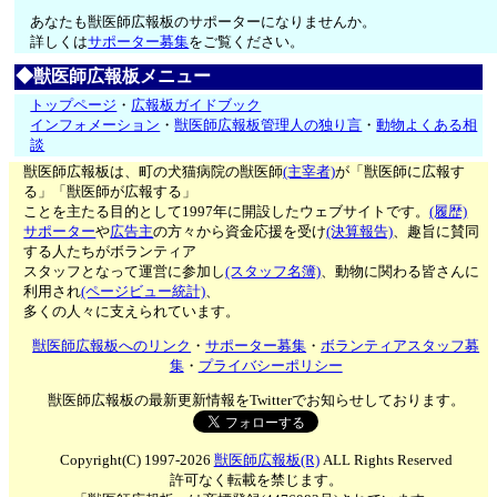
あなたも獣医師広報板のサポーターになりませんか。
詳しくは
サポーター募集
をご覧ください。
◆獣医師広報板メニュー
トップページ
・
広報板ガイドブック
インフォメーション
・
獣医師広報板管理人の独り言
・
動物よくある相
談
獣医師広報板は、町の犬猫病院の獣医師
(主宰者)
が「獣医師に広報す
る」「獣医師が広報する」
ことを主たる目的として1997年に開設したウェブサイトです。
(履歴)
サポーター
や
広告主
の方々から資金応援を受け
(決算報告)
、趣旨に賛同
する人たちがボランティア
スタッフとなって運営に参加し
(スタッフ名簿)
、動物に関わる皆さんに
利用され
(ページビュー統計)
、
多くの人々に支えられています。
獣医師広報板へのリンク
・
サポーター募集
・
ボランティアスタッフ募
集
・
プライバシーポリシー
獣医師広報板の最新更新情報をTwitterでお知らせしております。
Copyright(C) 1997-2026
獣医師広報板(R)
ALL Rights Reserved
許可なく転載を禁じます。