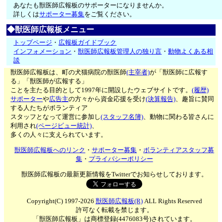
あなたも獣医師広報板のサポーターになりませんか。
詳しくは
サポーター募集
をご覧ください。
◆獣医師広報板メニュー
トップページ
・
広報板ガイドブック
インフォメーション
・
獣医師広報板管理人の独り言
・
動物よくある相
談
獣医師広報板は、町の犬猫病院の獣医師
(主宰者)
が「獣医師に広報す
る」「獣医師が広報する」
ことを主たる目的として1997年に開設したウェブサイトです。
(履歴)
サポーター
や
広告主
の方々から資金応援を受け
(決算報告)
、趣旨に賛同
する人たちがボランティア
スタッフとなって運営に参加し
(スタッフ名簿)
、動物に関わる皆さんに
利用され
(ページビュー統計)
、
多くの人々に支えられています。
獣医師広報板へのリンク
・
サポーター募集
・
ボランティアスタッフ募
集
・
プライバシーポリシー
獣医師広報板の最新更新情報をTwitterでお知らせしております。
Copyright(C) 1997-2026
獣医師広報板(R)
ALL Rights Reserved
許可なく転載を禁じます。
「獣医師広報板」は商標登録(4476083号)されています。