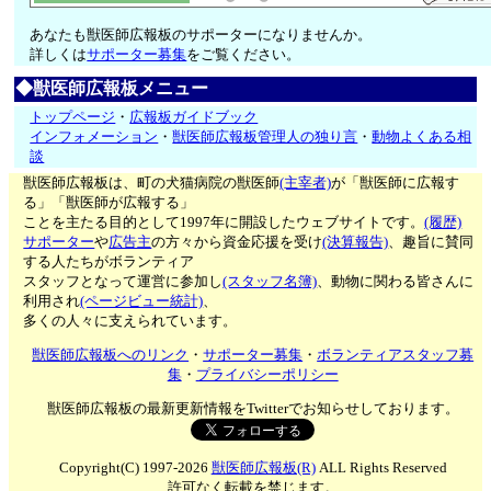
あなたも獣医師広報板のサポーターになりませんか。
詳しくは
サポーター募集
をご覧ください。
◆獣医師広報板メニュー
トップページ
・
広報板ガイドブック
インフォメーション
・
獣医師広報板管理人の独り言
・
動物よくある相
談
獣医師広報板は、町の犬猫病院の獣医師
(主宰者)
が「獣医師に広報す
る」「獣医師が広報する」
ことを主たる目的として1997年に開設したウェブサイトです。
(履歴)
サポーター
や
広告主
の方々から資金応援を受け
(決算報告)
、趣旨に賛同
する人たちがボランティア
スタッフとなって運営に参加し
(スタッフ名簿)
、動物に関わる皆さんに
利用され
(ページビュー統計)
、
多くの人々に支えられています。
獣医師広報板へのリンク
・
サポーター募集
・
ボランティアスタッフ募
集
・
プライバシーポリシー
獣医師広報板の最新更新情報をTwitterでお知らせしております。
Copyright(C) 1997-2026
獣医師広報板(R)
ALL Rights Reserved
許可なく転載を禁じます。